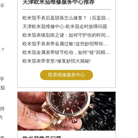
天津欧米茄维修服务中心推荐
不
欧米茄手表后盖脱落怎么修复？（后盖脱落解决办法）
天津欧米茄维修中心-欧米茄走时故障问题
欧米茄表镜划痕之谜：如何守护你的时间印记
欧米茄手表表带金属过敏?这些妙招帮你轻松解决
呢？
欧米茄金属表带链节松动，如何“链”回精致时光?
欧米茄表带变形?修复妙招大揭秘!
联系维修服务中心
手
米茄
持
的