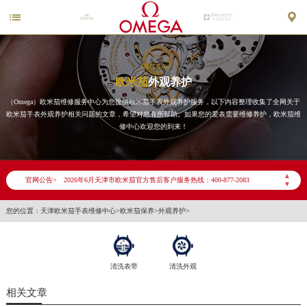


OMEGA
欧米茄
外观养护
（Omega）欧米茄维修服务中心为您提供欧米茄手表外观养护服务，以下内容整理收集了全网关于
欧米茄手表外观养护相关问题的文章，希望对您有所帮助。如果您的爱表需要维修养护，欧米茄维
修中心欢迎您的到来！
2026年6月欧米茄天津市售后服务网络优化升级公告
▲
官网公告>
2026年6月天津市欧米茄官方售后客户服务热线：400-877-2083
▼
2026年6月欧米茄售后服务中心最新网点地址：
您的位置：
天津欧米茄手表维修中心
>
欧米茄保养
>
外观养护
>
天津市和平区赤峰道136号天津国际金融中心写字楼26层2603室（需提前预约）
天津市和平区赤峰道136号天津国际金融中心26层2603室欧米茄售后服务中心（需提前预约）
节假日正常营业！
清洗表带
清洗外观
相关文章