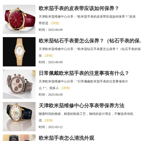
欧米茄手表的皮表带应该如何保养？
天津欧米茄维修中心分享：“欧米茄手表的皮表带应该如何保养？”皮表
带舒适
...[详情]
时间：2023-06-09
欧米茄钻石手表
天津欧米茄维修中心分享："欧米茄钻石手表要怎么保养？（钻石手表的保
技
...[详情]
时间：2023-06-09
日常佩戴欧米茄手表的注意事项有什么？
天津欧米茄维修中心分享："日常佩戴欧米茄手表的注意事项有什
么？"。很多人
...[详情]
时间：2023-06-09
天津欧米茄维修中心分享表带保养方法
随着时间的推移，精湛的制表工艺，独特的设计理念，不懈追求传统、
优
...[详情]
时间：2022-03-12
欧米茄手表怎么清洗外观