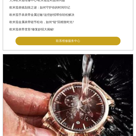
天津欧米茄维修中心-欧米茄走时故障问题
欧米茄表镜划痕之谜：如何守护你的时间印记
欧米茄手表表带金属过敏?这些妙招帮你轻松解决
欧米茄金属表带链节松动，如何“链”回精致时光?
欧米茄表带变形?修复妙招大揭秘!
联系维修服务中心