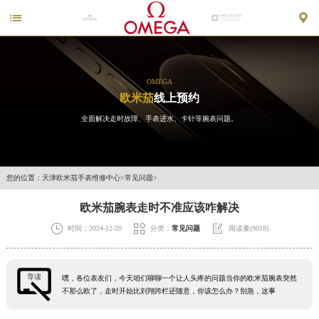


OMEGA
欧米茄
线上预约
全面解决走时故障、手表进水、卡针等腕表问题。
您的位置：
天津欧米茄手表维修中心
>
常见问题
>
欧米茄腕表走时不准应该咋解决



时间：2024-12-20
分类：
常见问题
阅读量(9018)
导读
嘿，各位表友们，今天咱们聊聊一个让人头疼的问题当你的欧米茄腕表突然
不那么欧了，走时开始比刘翔跨栏还随意，你该怎么办？别急，这事