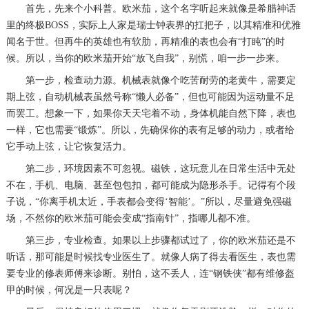
首先，先来个小科普。欧米茄，这个名字听起来就像是希腊神话
里的终极BOSS，实际上人家是瑞士钟表界的扛把子，以其精准和优雅
闻名于世。但再牛的英雄也有软肋，再精准的表也会有“打盹”的时
候。所以，当你的欧米茄开始“放飞自我”，别慌，咱一步一步来。
第一步，检查动力源。机械表就像个吃苦耐劳的老黄牛，需要定
期上弦，自动机械表虽然号称“懒人必备”，但也可能因为运动量不足
而罢工。想象一下，如果你天天宅着不动，身体机能自然下降，表也
一样，它也需要“锻炼”。所以，先确保你的表有足够的动力，或者给
它手动上弦，让它恢复活力。
第二步，环境因素不可忽视。磁铁，这玩意儿在日常生活中无处
不在，手机、电脑、甚至包包扣，都可能成为隐形杀手。记得有个段
子说，“你离手机太近，手表都会变得‘智能’。”所以，尽量避免强磁
场，不然你的欧米茄可能会变成“指南针”，指哪儿都不准。
第三步，专业检查。如果以上步骤都试过了，你的欧米茄还是不
听话，那可能是时候找专业医生了。就像人病了得去看医生，表也需
要专业的修表师傅来诊断。别怕，这不丢人，连“钢铁侠”都有维修盔
甲的时候，何况是一只表呢？