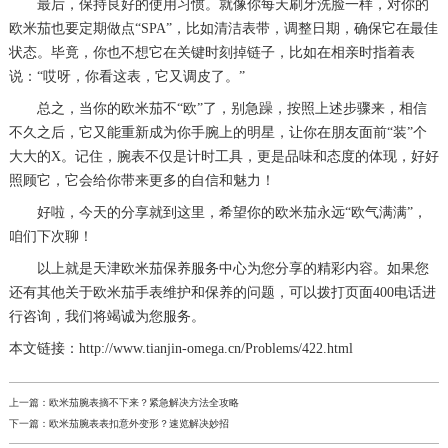
最后，保持良好的使用习惯。就像你每天刷牙洗脸一样，对你的
欧米茄也要定期做点“SPA”，比如清洁表带，调整日期，确保它在最佳
状态。毕竟，你也不想它在关键时刻掉链子，比如在相亲时指着表
说：“哎呀，你看这表，它又调皮了。”
总之，当你的欧米茄不“欧”了，别急躁，按照上述步骤来，相信
不久之后，它又能重新成为你手腕上的明星，让你在朋友面前“装”个
大大的X。记住，腕表不仅是计时工具，更是品味和态度的体现，好好
照顾它，它会给你带来更多的自信和魅力！
好啦，今天的分享就到这里，希望你的欧米茄永远“欧气满满”，
咱们下次聊！
以上就是
天津欧米茄保养服务中心
为您分享的精彩内容。如果您
还有其他关于欧米茄手表维护和保养的问题，可以拨打页面400电话进
行咨询，我们将竭诚为您服务。
本文链接：http://www.tianjin-omega.cn/Problems/422.html
上一篇：
欧米茄腕表摘不下来？紧急解决方法全攻略
下一篇：
欧米茄腕表表扣意外变形？速览解决妙招