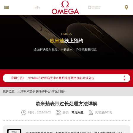


OMEGA
欧米茄
线上预约
全面解决走时故障、手表进水、卡针等腕表问题。
▲
官网公告>
2026年6月欧米茄天津市售后服务网络优化升级公告
▼
2026年6月天津市欧米茄官方售后客户服务热线：400-877-2083
您的位置：
天津欧米茄手表维修中心
>
常见问题
>
2026年6月欧米茄售后服务中心最新网点地址：
欧米茄表带过长处理方法详解
天津市和平区赤峰道136号天津国际金融中心写字楼26层2603室（需提前预约）
天津市和平区赤峰道136号天津国际金融中心26层2603室欧米茄售后服务中心（需提前预约）



时间：2026-02-02
分类：
常见问题
阅读量(9018)
节假日正常营业！
导读