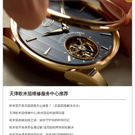
天津欧米茄维修服务中心推荐
欧米茄手表后盖脱落怎么修复？（后盖脱落解决办法）
天津欧米茄维修中心-欧米茄走时故障问题
欧米茄表镜划痕之谜：如何守护你的时间印记
欧米茄手表表带金属过敏?这些妙招帮你轻松解决
欧米茄金属表带链节松动，如何“链”回精致时光?