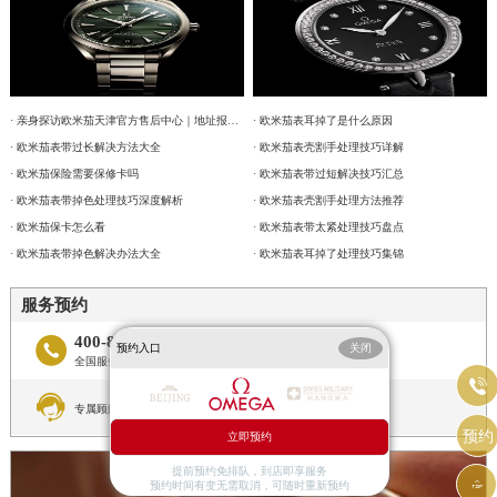
· 亲身探访欧米茄天津官方售后中心｜地址报修全流程真实经历（2026年6月最新）
· 欧米茄表耳掉了是什么原因
· 欧米茄表带过长解决方法大全
· 欧米茄表壳割手处理技巧详解
· 欧米茄保险需要保修卡吗
· 欧米茄表带过短解决技巧汇总
· 欧米茄表带掉色处理技巧深度解析
· 欧米茄表壳割手处理方法推荐
· 欧米茄保卡怎么看
· 欧米茄表带太紧处理技巧盘点
· 欧米茄表带掉色解决办法大全
· 欧米茄表耳掉了处理技巧集锦
服务预约
400-877-2083

预约入口
关闭
全国服务预约热线


专属顾问在线解答
预约
立即预约
提前预约免排队，到店即享服务

预约时间有变无需取消，可随时重新预约