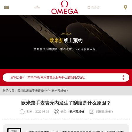


OMEGA
欧米茄
线上预约
全面解决走时故障、手表进水、卡针等腕表问题。
2026年6月欧米茄天津市售后服务网络优化升级公告
2026年6月天津市欧米茄官方售后客户服务热线：400-877-2083
2026年6月欧米茄售后服务中心最新网点地址：
▲
官网公告>
天津市和平区赤峰道136号天津国际金融中心写字楼26层2603室（需提前预约）
▼
天津市和平区赤峰道136号天津国际金融中心26层2603室欧米茄售后服务中心（需提前预约）
您的位置：
天津欧米茄手表维修中心
>
欧米茄维修
>
节假日正常营业！
欧米茄手表表壳内发生了刮痕是什么原因？



时间：2022-05-03
分类：
欧米茄维修
阅读量(9018)
导读