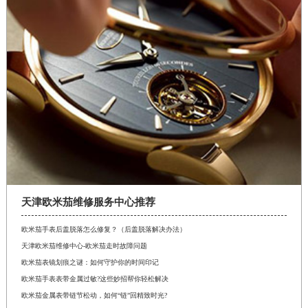
天津欧米茄维修服务中心推荐
欧米茄手表后盖脱落怎么修复？（后盖脱落解决办法）
天津欧米茄维修中心-欧米茄走时故障问题
欧米茄表镜划痕之谜：如何守护你的时间印记
欧米茄手表表带金属过敏?这些妙招帮你轻松解决
欧米茄金属表带链节松动，如何“链”回精致时光?