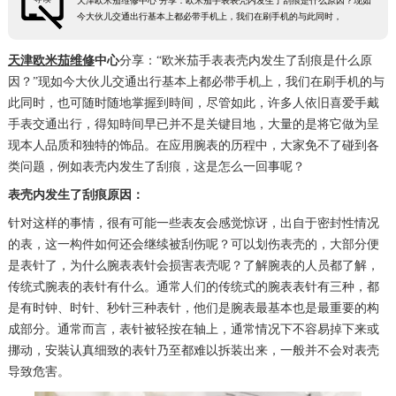
天津欧米茄维修中心 分享：欧米茄手表表壳内发生了刮痕是什么原因？现如
今大伙儿交通出行基本上都必带手机上，我们在刷手机的与此同时，
天津欧米茄维修
中心
分享：“欧米茄手表表壳内发生了刮痕是什么原
因？”现如今大伙儿交通出行基本上都必带手机上，我们在刷手机的与
此同时，也可随时随地掌握到時间，尽管如此，许多人依旧喜爱手戴
手表交通出行，得知時间早已并不是关键目地，大量的是将它做为呈
现本人品质和独特的饰品。在应用腕表的历程中，大家免不了碰到各
类问题，例如表壳内发生了刮痕，这是怎么一回事呢？
表壳内发生了刮痕原因：
针对这样的事情，很有可能一些表友会感觉惊讶，出自于密封性情况
的表，这一构件如何还会继续被刮伤呢？可以划伤表壳的，大部分便
是表针了，为什么腕表表针会损害表壳呢？了解腕表的人员都了解，
传统式腕表的表针有什么。通常人们的传统式的腕表表针有三种，都
是有时钟、时针、秒针三种表针，他们是腕表最基本也是最重要的构
成部分。通常而言，表针被轻按在轴上，通常情况下不容易掉下来或
挪动，安裝认真细致的表针乃至都难以拆装出来，一般并不会对表壳
导致危害。