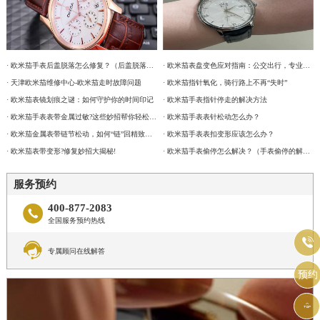
· 欧米茄手表后盖脱落怎么修复？（后盖脱落解决办法）
· 欧米茄表盘变色应对指南：公交出行，专业修复更安心
· 天津欧米茄维修中心-欧米茄走时故障问题
· 欧米茄指针氧化，骑行路上不再“失时”
· 欧米茄表镜划痕之谜：如何守护你的时间印记
· 欧米茄手表指针停走的解决方法
· 欧米茄手表表带金属过敏?这些妙招帮你轻松解决
· 欧米茄手表表针松动怎么办？
· 欧米茄金属表带链节松动，如何“链”回精致时光?
· 欧米茄手表表扣变形应该怎么办？
· 欧米茄表带变形?修复妙招大揭秘!
· 欧米茄手表偷停怎么解决？（手表偷停的解决方法）
服务预约
400-877-2083

全国服务预约热线


专属顾问在线解答
预约
