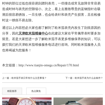
时钟的部位过低也很容易刮蹭到表壳，一些撞击或常见故障非常容易
造成时钟与表壳的空隙缩小。次之，看上去雅致尊贵的蓝钢指针在吸
潮后很容易锈蚀，一旦生锈，也会给表针和表壳产生损害，且在检修
时这一锈痕不易去除。
通过以上内容想必大家也都了解到了欧米茄表壳内发生了刮痕原因的
分享，因此
天津欧米茄维修中心
在此建议大家在平常佩带表时要多加
留意。若是大家想进一步了解欧米茄手表更多维修保养的知识，可以
拨打我们的天津欧米茄维修服务电话进行咨询。同时欧米茄服务人员
也将竭诚为您服务！
本文链接：http://www.tianjin-omega.cn/Repair/170.html
上一篇：
欧米茄手表日常有什么注意事项？
下一篇：
欧米茄手表为什么会偷停？
精彩推荐
热点聚焦