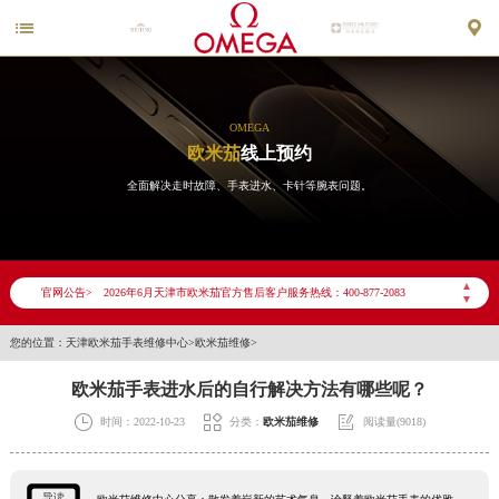


OMEGA
欧米茄
线上预约
全面解决走时故障、手表进水、卡针等腕表问题。
2026年6月欧米茄天津市售后服务网络优化升级公告
2026年6月天津市欧米茄官方售后客户服务热线：400-877-2083
▲
官网公告>
▼
2026年6月欧米茄售后服务中心最新网点地址：
天津市和平区赤峰道136号天津国际金融中心写字楼26层2603室（需提前预约）
您的位置：
天津欧米茄手表维修中心
>
欧米茄维修
>
天津市和平区赤峰道136号天津国际金融中心26层2603室欧米茄售后服务中心（需提前预约）
欧米茄手表进水后的自行解决方法有哪些呢？
节假日正常营业！



时间：2022-10-23
分类：
欧米茄维修
阅读量(9018)
导读