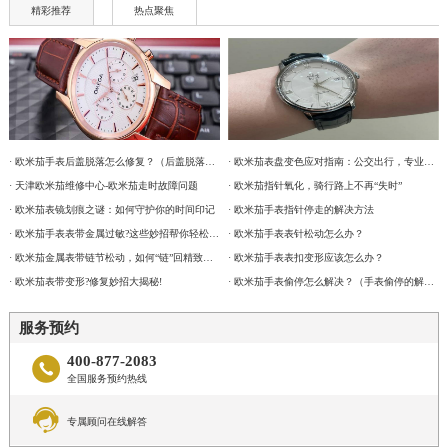
精彩推荐
热点聚焦
· 欧米茄手表后盖脱落怎么修复？（后盖脱落解决办法）
· 欧米茄表盘变色应对指南：公交出行，专业修复更安心
· 天津欧米茄维修中心-欧米茄走时故障问题
· 欧米茄指针氧化，骑行路上不再“失时”
· 欧米茄表镜划痕之谜：如何守护你的时间印记
· 欧米茄手表指针停走的解决方法
· 欧米茄手表表带金属过敏?这些妙招帮你轻松解决
· 欧米茄手表表针松动怎么办？
· 欧米茄金属表带链节松动，如何“链”回精致时光?
· 欧米茄手表表扣变形应该怎么办？
· 欧米茄表带变形?修复妙招大揭秘!
· 欧米茄手表偷停怎么解决？（手表偷停的解决方法）
服务预约
400-877-2083

全国服务预约热线

专属顾问在线解答