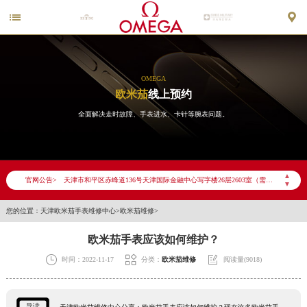


OMEGA
欧米茄
线上预约
全面解决走时故障、手表进水、卡针等腕表问题。
2026年6月欧米茄天津市售后服务网络优化升级公告
2026年6月天津市欧米茄官方售后客户服务热线：400-877-2083
2026年6月欧米茄售后服务中心最新网点地址：
▲
官网公告>
天津市和平区赤峰道136号天津国际金融中心写字楼26层2603室（需提前预约）
▼
天津市和平区赤峰道136号天津国际金融中心26层2603室欧米茄售后服务中心（需提前预约）
您的位置：
天津欧米茄手表维修中心
>
欧米茄维修
>
节假日正常营业！
欧米茄手表应该如何维护？



时间：2022-11-17
分类：
欧米茄维修
阅读量(9018)
导读