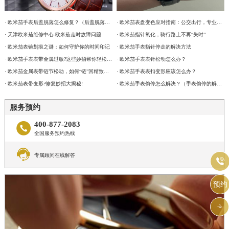
· 欧米茄手表后盖脱落怎么修复？（后盖脱落解决办法）
· 欧米茄表盘变色应对指南：公交出行，专业修复更安心
· 天津欧米茄维修中心-欧米茄走时故障问题
· 欧米茄指针氧化，骑行路上不再“失时”
· 欧米茄表镜划痕之谜：如何守护你的时间印记
· 欧米茄手表指针停走的解决方法
· 欧米茄手表表带金属过敏?这些妙招帮你轻松解决
· 欧米茄手表表针松动怎么办？
· 欧米茄金属表带链节松动，如何“链”回精致时光?
· 欧米茄手表表扣变形应该怎么办？
· 欧米茄表带变形?修复妙招大揭秘!
· 欧米茄手表偷停怎么解决？（手表偷停的解决方法）
服务预约
400-877-2083

全国服务预约热线

专属顾问在线解答

预约
