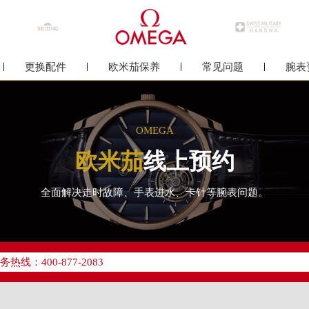
更换配件
欧米茄保养
常见问题
腕表
OMEGA
欧米茄
线上预约
全面解决走时故障、手表进水、卡针等腕表问题。
优化升级公告
线：400-877-2083
点地址：
中心写字楼26层2603室（需提前预约）