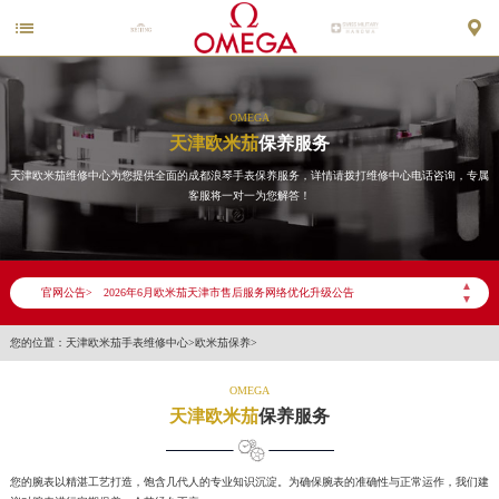


OMEGA
天津欧米茄
保养服务
天津欧米茄维修中心为您提供全面的成都浪琴手表保养服务，详情请拨打维修中心电话咨询，专属
客服将一对一为您解答！
▲
官网公告>
2026年6月欧米茄天津市售后服务网络优化升级公告
▼
2026年6月天津市欧米茄官方售后客户服务热线：400-877-2083
您的位置：
天津欧米茄手表维修中心
>
欧米茄保养
>
2026年6月欧米茄售后服务中心最新网点地址：
天津市和平区赤峰道136号天津国际金融中心写字楼26层2603室（需提前预约）
OMEGA
天津欧米茄
保养服务
天津市和平区赤峰道136号天津国际金融中心26层2603室欧米茄售后服务中心（需提前预约）
节假日正常营业！
您的腕表以精湛工艺打造，饱含几代人的专业知识沉淀。为确保腕表的准确性与正常运作，我们建