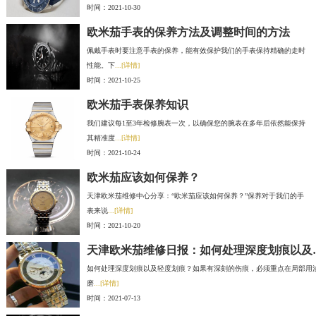
时间：2021-10-30
欧米茄手表的保养方法及调整时间的方法
佩戴手表时要注意手表的保养，能有效保护我们的手表保持精确的走时
性能。下
...[详情]
时间：2021-10-25
欧米茄手表保养知识
我们建议每1至3年检修腕表一次，以确保您的腕表在多年后依然能保持
其精准度
...[详情]
时间：2021-10-24
欧米茄应该如何保养？
天津欧米茄维修中心分享：“欧米茄应该如何保养？”保养对于我们的手
表来说
...[详情]
时间：2021-10-20
天津欧米茄维修
如何处理深度划痕以及轻度划痕？如果有深刻的伤痕，必须重点在局部用
磨
...[详情]
时间：2021-07-13