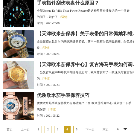
手表指针刮伤表盘什么原因？
全新Omega De Ville Trsor Power Reserve是这种双重专业知识的一个很好
的例子，融合了
...[详情]
时间：2021-07-06
【天津欧米茄保
全新超霸女款计时码表腕表各具特色：其中一款有白色陶瓷表圈、白色漆
盘
...[详情]
时间：2021-06-24
【天津欧米茄保
当复古风在2010年代中期开始流行时，欧米茄发布了一款现代与复古相
的
...[详情]
时间：2021-06-23
优质欧米茄手表保养技巧
优质欧米茄手表保养技巧有哪些呢？下面 欧米茄维修中心 就来说一下手
表保养
...[详情]
时间：2021-05-22
首页
上一页
1
2
3
4
5
下一页
末页