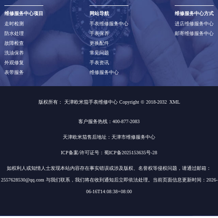
维修服务中心项目
网站导航
维修服务中心方式
走时检测
手表维修服务中心
进店维修服务中心
防水处理
手表保养
邮寄维修服务中心
故障检查
更换配件
洗油保养
常见问题
外观修复
手表资讯
表带服务
维修服务中心
版权所有：
天津欧米茄手表维修中心 Copyright © 2018-2032
XML
客户服务热线：400-877-2083
天津欧米茄售后地址：天津市维修服务中心
ICP备案/许可证号：蜀ICP备2025153635号-28
如权利人或知情人士发现本站内容存在事实错误或涉及版权、名誉权等侵权问题，请通过邮箱：
2557628530@qq.com 与我们联系，我们将在收到通知后立即依法处理。当前页面信息更新时间：2026-
06-16T14:08:38+08:00