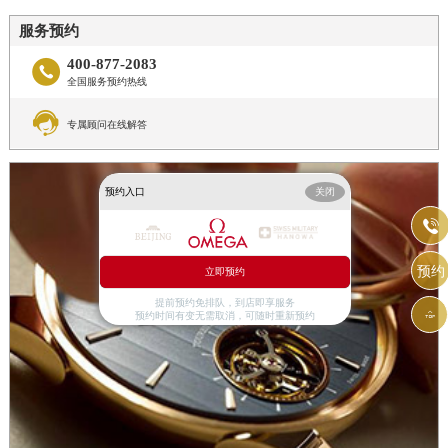
服务预约
400-877-2083

全国服务预约热线

专属顾问在线解答
预约入口
关闭

预约
立即预约
提前预约免排队，到店即享服务

预约时间有变无需取消，可随时重新预约