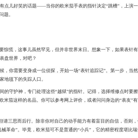
点儿好笑的话题——当你的欧米茄手表的指针决定“跳槽”，上演一
问题。
要惊慌，这事儿虽然罕见，但并非世界末日。想象一下，如果表针有
表盘世界，对吧？
，你需要变身成一位侦探，开始一场“表针追踪记”。第一步，当然
家地毯下的失踪人口。
的守护神，专门处理这些“越狱”的指针。记得，选择维修点时要擦
欧米茄这样的名品。你可以参考网上评价，或者问问身边的“表友”有
但请三思而后行。除非你对自己的动手能力有着盲目的自信，否则，
机械革命”。毕竟，欧米茄可不是普通的“小兵”，它的精密程度堪比瑞