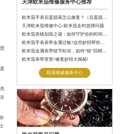
天津欧米茄维修服务中心推荐
欧米茄手表后盖脱落怎么修复？（后盖脱落解决办法）
天津欧米茄维修中心-欧米茄走时故障问题
欧米茄表镜划痕之谜：如何守护你的时间印记
欧米茄手表表带金属过敏?这些妙招帮你轻松解决
思
欧米茄金属表带链节松动，如何“链”回精致时光?
欧米茄表带变形?修复妙招大揭秘!
是
联系维修服务中心
亮
没
你
士