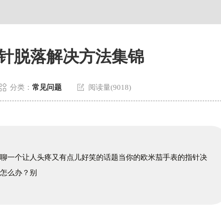
针脱落解决方法集锦


分类：
常见问题
阅读量(9018)
聊聊一个让人头疼又有点儿好笑的话题当你的欧米茄手表的指针决
该怎么办？别