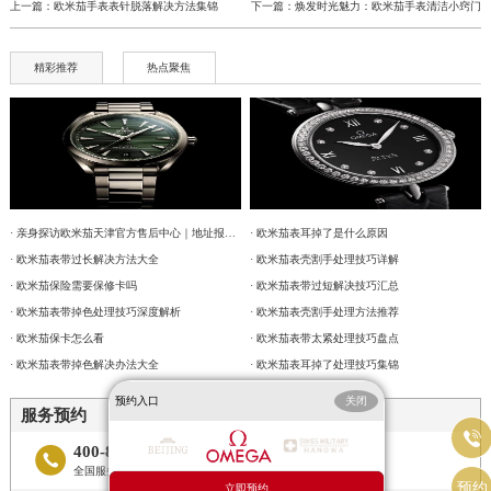
上一篇：
欧米茄手表表针脱落解决方法集锦
下一篇：
焕发时光魅力：欧米茄手表清洁小窍门
精彩推荐
热点聚焦
· 亲身探访欧米茄天津官方售后中心｜地址报修全流程真实经历（2026年6月最新）
· 欧米茄表耳掉了是什么原因
· 欧米茄表带过长解决方法大全
· 欧米茄表壳割手处理技巧详解
· 欧米茄保险需要保修卡吗
· 欧米茄表带过短解决技巧汇总
· 欧米茄表带掉色处理技巧深度解析
· 欧米茄表壳割手处理方法推荐
· 欧米茄保卡怎么看
· 欧米茄表带太紧处理技巧盘点
· 欧米茄表带掉色解决办法大全
· 欧米茄表耳掉了处理技巧集锦
预约入口
关闭
服务预约

400-877-2083

全国服务预约热线
预约
立即预约