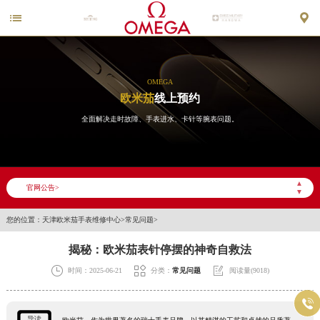


OMEGA
欧米茄
线上预约
全面解决走时故障、手表进水、卡针等腕表问题。
▲
官网公告>
▼
您的位置：
天津欧米茄手表维修中心
>
常见问题
>
揭秘：欧米茄表针停摆的神奇自救法



时间：2025-06-21
分类：
常见问题
阅读量(9018)

导读