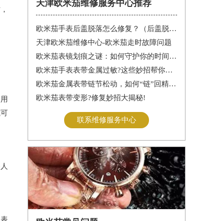
天津欧米茄维修服务中心推荐
时，
欧米茄手表后盖脱落怎么修复？（后盖脱落解决办法）
天津欧米茄维修中心-欧米茄走时故障问题
欧米茄表镜划痕之谜：如何守护你的时间印记
欧米茄手表表带金属过敏?这些妙招帮你轻松解决
欧米茄金属表带链节松动，如何“链”回精致时光?
欧米茄表带变形?修复妙招大揭秘!
使用
式可
联系维修服务中心
修人
。
的表