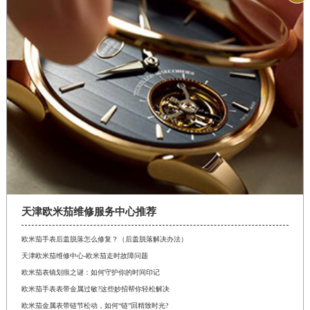
天津欧米茄维修服务中心推荐
欧米茄手表后盖脱落怎么修复？（后盖脱落解决办法）
天津欧米茄维修中心-欧米茄走时故障问题
欧米茄表镜划痕之谜：如何守护你的时间印记
欧米茄手表表带金属过敏?这些妙招帮你轻松解决
欧米茄金属表带链节松动，如何“链”回精致时光?