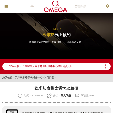


OMEGA
欧米茄
线上预约
全面解决走时故障、手表进水、卡针等腕表问题。
2026年6月欧米茄天津市售后服务网络优化升级公告
2026年6月天津市欧米茄官方售后客户服务热线：400-877-2083
▲
官网公告>
2026年6月欧米茄售后服务中心最新网点地址：
▼
天津市和平区赤峰道136号天津国际金融中心写字楼26层2603室（需提前预约）
您的位置：
天津欧米茄手表维修中心
>
常见问题
>
天津市和平区赤峰道136号天津国际金融中心26层2603室欧米茄售后服务中心（需提前预约）
节假日正常营业！
欧米茄表带太紧怎么修复



时间：2026-03-26
分类：
常见问题
阅读量(9018)
导读