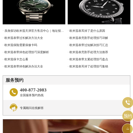
· 亲身探访欧米茄天津官方售后中心｜地址报修全流程真实经历（2026年6月最新）
· 欧米茄表耳掉了是什么原因
· 欧米茄表带过长解决方法大全
· 欧米茄表壳割手处理技巧详解
· 欧米茄保险需要保修卡吗
· 欧米茄表带过短解决技巧汇总
· 欧米茄表带掉色处理技巧深度解析
· 欧米茄表壳割手处理方法推荐
· 欧米茄保卡怎么看
· 欧米茄表带太紧处理技巧盘点
· 欧米茄表带掉色解决办法大全
· 欧米茄表耳掉了处理技巧集锦
服务预约
400-877-2083

全国服务预约热线


专属顾问在线解答
预约
