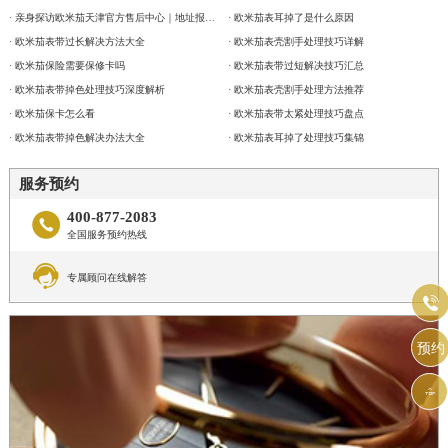
· 亲身探访欧米茄天津官方售后中心｜地址报修全流程真实经历（2026年6月最新）
· 欧米茄表耳掉了是什么原因
· 欧米茄表带过长解决方法大全
· 欧米茄表壳割手处理技巧详解
· 欧米茄保险需要保修卡吗
· 欧米茄表带过短解决技巧汇总
· 欧米茄表带掉色处理技巧深度解析
· 欧米茄表壳割手处理方法推荐
· 欧米茄保卡怎么看
· 欧米茄表带太紧处理技巧盘点
· 欧米茄表带掉色解决办法大全
· 欧米茄表耳掉了处理技巧集锦
服务预约
400-877-2083

全国服务预约热线

专属顾问在线解答

预约
