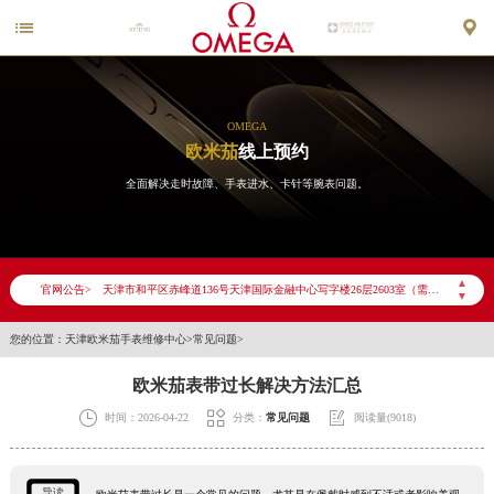


OMEGA
欧米茄
线上预约
全面解决走时故障、手表进水、卡针等腕表问题。
2026年6月欧米茄天津市售后服务网络优化升级公告
2026年6月天津市欧米茄官方售后客户服务热线：400-877-2083
2026年6月欧米茄售后服务中心最新网点地址：
▲
官网公告>
天津市和平区赤峰道136号天津国际金融中心写字楼26层2603室（需提前预约）
▼
天津市和平区赤峰道136号天津国际金融中心26层2603室欧米茄售后服务中心（需提前预约）
您的位置：
天津欧米茄手表维修中心
>
常见问题
>
节假日正常营业！
欧米茄表带过长解决方法汇总



时间：2026-04-22
分类：
常见问题
阅读量(9018)
导读