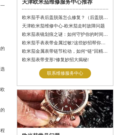
天津欧米茄维修服务中心推荐
取一
欧米茄手表后盖脱落怎么修复？（后盖脱落解决办法）
天津欧米茄维修中心-欧米茄走时故障问题
欧米茄表镜划痕之谜：如何守护你的时间印记
欧米茄手表表带金属过敏?这些妙招帮你轻松解决
上的
欧米茄金属表带链节松动，如何“链”回精致时光?
欧米茄表带变形?修复妙招大揭秘!
供选
联系维修服务中心
的欧
同的
过程