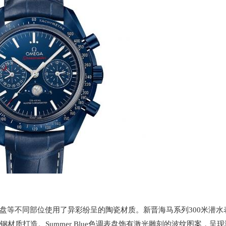
等不同部位使用了异彩纷呈的陶瓷材质。新晋海马系列300米潜水
材质打造。Summer Blue色调表盘饰有激光雕刻的波纹图案，呈现