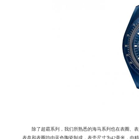
除了超霸系列，我们所熟悉的海马系列也在表圈、表盘
表盘和表圈均由蓝色陶瓷制成，表壳尺寸为42毫米，由精钢