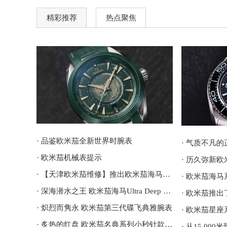
精彩推荐
热点聚焦
· 品鉴欧米茄全新世界时腕表
· 欧米茄机械表提示
· 历久弥新
· 【天津欧米茄维修】推出欧米茄海马潜水员300M计时码表
· 深海潜水之王 欧米茄海马Ultra Deep 6000米专业潜水表
· 炽烈而隽永 欧米茄第三代碟飞典雅腕表
· 欧米茄星
· 炙热的红盘 欧米茄名典系列小秒针款腕表