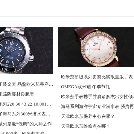
· 欧米茄超级系列史努比奖限量版手表
· 气质不凡的正装金表 品鉴欧米茄星座系列腕表
· OMEGA欧米茄 冬季节礼
欧米茄陶瓷材质腕表
· 欧米茄手
· 欧米茄海马系列220.30.43.22.10.001，采用激光雕刻和着色工艺呈现地球地形
· 欧米茄推出了海马系列300米潜水表詹姆斯·邦德60周年纪念款
· 天津欧米茄保养中心在哪？
座系列是最“低调”的大师之作
· 天津欧米茄维修点在哪？
· 从15,000米到6,000米，欧米茄将专业潜水表的深潜技术应用到日常腕间