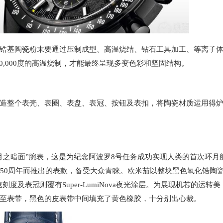
基陶瓷粉末要通过压制成型、高温烧结、钻石工具加工、等离子
20,000度的高温烧制，才能最终呈现多变色彩和坚固结构。
整个表壳、表圈、表盘、表冠、按钮及表扣，将陶瓷材质运用得
之暗面”腕表，这是为纪念阿波罗8号任务成功实现人类的首次环月
务50周年而推出的表款，备受大众青睐。欧米茄以整块黑色氧化锆陶
度及表冠则覆有Super-LumiNova夜光涂层。为展现机芯的运转美
至表带，黑色的皮表带中间填充了黄色橡胶，十分别出心裁。