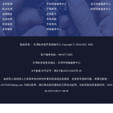
走时检测
手表维修服务中心
进店维修服务中心
防水处理
手表保养
邮寄维修服务中心
故障检查
更换配件
洗油保养
常见问题
外观修复
手表资讯
表带服务
维修服务中心
版权所有：
天津欧米茄手表维修中心 Copyright © 2018-2032
XML
客户服务热线：400-877-2083
天津欧米茄售后地址：天津市维修服务中心
ICP备案/许可证号：蜀ICP备2025153635号-28
如权利人或知情人士发现本站内容存在事实错误或涉及版权、名誉权等侵权问题，请通过邮箱：
2557628530@qq.com 与我们联系，我们将在收到通知后立即依法处理。当前页面信息更新时间：2026-
06-16T14:08:27+08:00