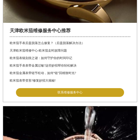
天津欧米茄维修服务中心推荐
欧米茄手表后盖脱落怎么修复？（后盖脱落解决办法）
天津欧米茄维修中心-欧米茄走时故障问题
欧米茄表镜划痕之谜：如何守护你的时间印记
欧米茄手表表带金属过敏?这些妙招帮你轻松解决
欧米茄金属表带链节松动，如何“链”回精致时光?
欧米茄表带变形?修复妙招大揭秘!
联系维修服务中心