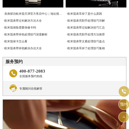
· 亲身探访欧米茄天津官方售后中心｜地址报修全流程真实经历（2026年6月最新）
· 欧米茄表耳掉了是什么原因
· 欧米茄表带过长解决方法大全
· 欧米茄表壳割手处理技巧详解
· 欧米茄保险需要保修卡吗
· 欧米茄表带过短解决技巧汇总
· 欧米茄表带掉色处理技巧深度解析
· 欧米茄表壳割手处理方法推荐
· 欧米茄保卡怎么看
· 欧米茄表带太紧处理技巧盘点
· 欧米茄表带掉色解决办法大全
· 欧米茄表耳掉了处理技巧集锦
服务预约
400-877-2083

全国服务预约热线

专属顾问在线解答

预约
