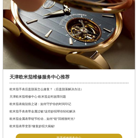
天津欧米茄维修服务中心推荐
欧米茄手表后盖脱落怎么修复？（后盖脱落解决办法）
天津欧米茄维修中心-欧米茄走时故障问题
欧米茄表镜划痕之谜：如何守护你的时间印记
欧米茄手表表带金属过敏?这些妙招帮你轻松解决
欧米茄金属表带链节松动，如何“链”回精致时光?
欧米茄表带变形?修复妙招大揭秘!
联系维修服务中心