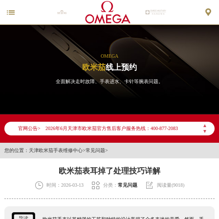


OMEGA
欧米茄
线上预约
全面解决走时故障、手表进水、卡针等腕表问题。
2026年6月欧米茄天津市售后服务网络优化升级公告
2026年6月天津市欧米茄官方售后客户服务热线：400-877-2083
▲
官网公告>
▼
2026年6月欧米茄售后服务中心最新网点地址：
天津市和平区赤峰道136号天津国际金融中心写字楼26层2603室（需提前预约）
您的位置：
天津欧米茄手表维修中心
>
常见问题
>
天津市和平区赤峰道136号天津国际金融中心26层2603室欧米茄售后服务中心（需提前预约）
欧米茄表耳掉了处理技巧详解
节假日正常营业！



时间：2026-03-13
分类：
常见问题
阅读量(9018)
导读