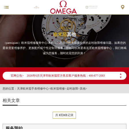


OMEGA
欧米茄
其他
（parmigiani）欧米茄维修服务中心-本栏目为您提供欧米茄未分类的走时故障维修问题。如果您的
爱表需要维修养护、更换配件或个性定制等服务，您都可以将爱表送至欧米茄维修中心，我们将竭
诚为您服务，随时欢迎您的到来！
2026年6月欧米茄天津市售后服务网络优化升级公告
▲
官网公告>
2026年6月天津市欧米茄官方售后客户服务热线：400-877-2083
▼
2026年6月欧米茄售后服务中心最新网点地址：
您的位置：
天津欧米茄手表维修中心
>
欧米茄维修
>
走时故障
>
其他
>
天津市和平区赤峰道136号天津国际金融中心写字楼26层2603室（需提前预约）
相关文章
天津市和平区赤峰道136号天津国际金融中心26层2603室欧米茄售后服务中心（需提前预约）
节假日正常营业！
共
0
页
0
条记录
服务预约