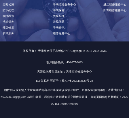
走时检测
手表维修服务中心
进店维修服务中心
防水处理
手表保养
邮寄维修服务中心
故障检查
更换配件
洗油保养
常见问题
外观修复
手表资讯
表带服务
维修服务中心
版权所有：
天津欧米茄手表维修中心 Copyright © 2018-2032
XML
客户服务热线：400-877-2083
天津欧米茄售后地址：天津市维修服务中心
ICP备案/许可证号：蜀ICP备2025153635号-28
如权利人或知情人士发现本站内容存在事实错误或涉及版权、名誉权等侵权问题，请通过邮箱：
2557628530@qq.com 与我们联系，我们将在收到通知后立即依法处理。当前页面信息更新时间：2026-
06-16T14:08:54+08:00