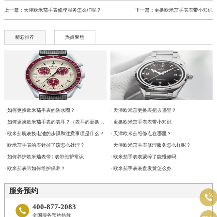
上一篇：
天津欧米茄手表修理服务怎么样呢？
下一篇：
更换欧米茄手表表带小知识
精彩推荐
热点聚焦
· 如何更换欧米茄手表的防水圈？
· 天津欧米茄更换表把去哪里？
· 如何更换欧米茄手表的表耳？（表耳的更换方法）
· 更换欧米茄手表表带小知识
· 欧米茄腕表换电池的步骤和注意事项是什么？
· 天津欧米茄维修点在哪里？
· 欧米茄手表的表针掉了该怎么处理？
· 天津欧米茄手表修理服务怎么样呢？
· 如何养护欧米茄表带 | 表带维护常识
· 欧米茄手表表蒙碎了能维修吗
· 欧米茄表带如何维护保养？
· 欧米茄手表表盘发黄怎么办
服务预约

400-877-2083

全国服务预约热线