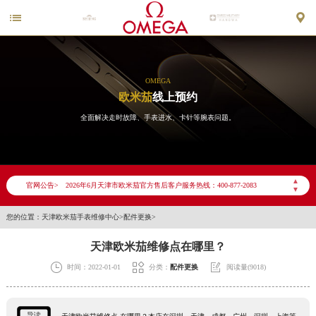


OMEGA
欧米茄
线上预约
全面解决走时故障、手表进水、卡针等腕表问题。
2026年6月欧米茄天津市售后服务网络优化升级公告
2026年6月天津市欧米茄官方售后客户服务热线：400-877-2083
▲
官网公告>
▼
2026年6月欧米茄售后服务中心最新网点地址：
天津市和平区赤峰道136号天津国际金融中心写字楼26层2603室（需提前预约）
您的位置：
天津欧米茄手表维修中心
>
配件更换
>
天津市和平区赤峰道136号天津国际金融中心26层2603室欧米茄售后服务中心（需提前预约）
天津欧米茄维修点在哪里？
节假日正常营业！



时间：2022-01-01
分类：
配件更换
阅读量(9018)
导读