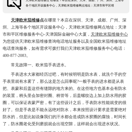
天津欧米茄维修点 在哪里？本店在深圳、天津、成都、广州、深圳、上海等
各个地区开设服务中心，天津欧米茄维修网点地址：天津市和平区维
天津欧米茄维修
点
在哪里？本店在深圳、天津、成都、广州、深
圳、上海等各个地区开设服务中心，天津欧米茄维修网点地址：天津
市和平区维修服务中心-天津国际金融中心大厦，
天津欧米茄维修中心
为您提供天津欧米茄维修查询电话地址服务以及全国欧米茄维修地址
电话查询服务，如有需求可拨打我们天津欧米茄维修服务中心电话：
400-877-2083。
常见故障一、欧米茄手表进水。
手表进水大家都经历过吧，有时候明明是防水表，就洗个手的空
手表里就有水雾了，那么这是怎么回事呢?一般手表的进水都是从表
把、表蒙和后盖这些有缝隙的地方来的。在这些地方也基本会有防水
的装置，柄头里会加密封圈、柄管等，后盖螺纹边上加上防水用的胶
圈，可以保证表蒙严密，有了这些设计之后，手表防水性能就变的很
好了。但是手表是不能永远绝对防水，本来按照设计要求是需要绝对
防水的，但是比如说像我们的汗水都会造成防水胶圈的腐蚀，时间长
了，防水圈老化受到磨损就会出现空隙，这样就会出现进水状况。