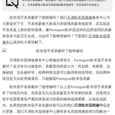
欧米茄手表表蒙碎了能维修吗？我们天津欧米茄维修服务中心为大家提供下
文，手表表蒙被大家成为表玻璃表蒙表镜面等，其实就是手表表盘上
欧米茄手表表蒙碎了能维修吗？我们
天津欧米茄维修
服务中心为
大家提供下文，手表表蒙被大家成为表玻璃表蒙表镜面等，其实就是
手表表盘上面的那块玻璃，像Parmigiani欧米茄这样的品牌选用的表蒙
材质多为蓝宝石水晶，当起碎了能够维修吗？下面我们
天津欧米茄维
修中心
就来给大家讲解下。
天津欧米茄维修服务中心维修技师表示：Parmigiani欧米茄手表表
蒙碎了是没有办法修复的，表蒙损伤程度分为：有划痕、有裂痕、边
缘破损、完全破碎等，前两种情况是可以勉强将就使用的，但后两种
情况是无法处理修复的，只能换新Parmigiani欧米茄表蒙。
欧米茄手表表蒙碎了能维修吗？以上是Parmigiani欧米茄手表表蒙
碎了的相关内容，虽然蓝宝石水晶表蒙是非常坚硬的材质，但使用过
程中也需要避免严重的摔落或与坚硬的物体碰撞摩擦，以免造成损
伤。如果您的欧米茄手表表蒙碎裂可以到我们
天津欧米茄维修中心
进
行更换，我们天津欧米茄维修中心拥有多名高级维修技师为您解决一