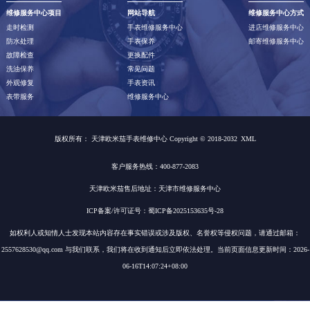
维修服务中心项目
网站导航
维修服务中心方式
走时检测
手表维修服务中心
进店维修服务中心
防水处理
手表保养
邮寄维修服务中心
故障检查
更换配件
洗油保养
常见问题
外观修复
手表资讯
表带服务
维修服务中心
版权所有：
天津欧米茄手表维修中心 Copyright © 2018-2032
XML
客户服务热线：400-877-2083
天津欧米茄售后地址：天津市维修服务中心
ICP备案/许可证号：蜀ICP备2025153635号-28
如权利人或知情人士发现本站内容存在事实错误或涉及版权、名誉权等侵权问题，请通过邮箱：
2557628530@qq.com 与我们联系，我们将在收到通知后立即依法处理。当前页面信息更新时间：2026-
06-16T14:07:24+08:00