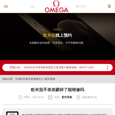


OMEGA
欧米茄
线上预约
全面解决走时故障、手表进水、卡针等腕表问题。
2026年6月欧米茄天津市售后服务网络优化升级公告
2026年6月天津市欧米茄官方售后客户服务热线：400-877-2083
▲
官网公告>
2026年6月欧米茄售后服务中心最新网点地址：
▼
天津市和平区赤峰道136号天津国际金融中心写字楼26层2603室（需提前预约）
您的位置：
天津欧米茄手表维修中心
>
配件更换
>
天津市和平区赤峰道136号天津国际金融中心26层2603室欧米茄售后服务中心（需提前预约）
欧米茄手表表蒙碎了能维修吗
节假日正常营业！



时间：2021-03-25
分类：
配件更换
阅读量(9018)
导读